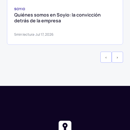
SOYIO
Quiénes somos en Soyio: la convicción
detrás de la empresa
5
min lectura
Jul 17, 2026
·
‹
›