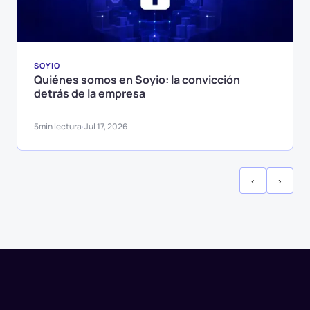
SOYIO
Quiénes somos en Soyio: la convicción
detrás de la empresa
5
min lectura
Jul 17, 2026
·
‹
›