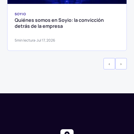
SOYIO
Quiénes somos en Soyio: la convicción
detrás de la empresa
5
min lectura
Jul 17, 2026
·
‹
›