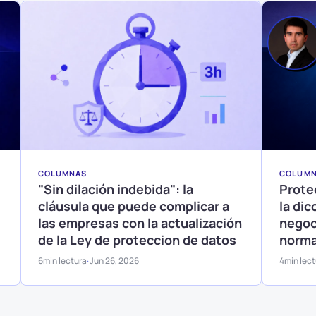
COLUMNAS
COLUM
"Sin dilación indebida": la
Prote
cláusula que puede complicar a
la di
las empresas con la actualización
negoc
de la Ley de proteccion de datos
norma
6
min lectura
Jun 26, 2026
4
min lec
·