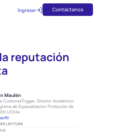
Contáctanos
Ingresar
 la reputación
ta
án Maulén
e CustomerTrigger, Director Académico
grama de Especialización Protección de
FEN UChile
perfil
 DE LECTURA
ULO