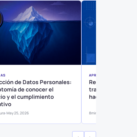
NAS
APRENDIZAJES
cción de Datos Personales:
Registro de activ
cotomía de conocer el
tratamientos (RAT
io y el cumplimiento
hacerlo si no es o
tivo
tura
May 25, 2026
8
min lectura
Jun 9, 2026
·
·