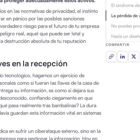
a proteger adecuadamente estos activos.
El síndrome de 
s en las normativas de privacidad, el instinto
La pérdida de 
ar en pánico por las posibles sanciones
verdadero riesgo para el futuro de tu empresa
No puedes prot
eligro real, aquel que puede ser letal y
Hacia un diseñ
y la destrucción absoluta de tu reputación
COMPARTIR
aves en la recepción
ío tecnológico, hagamos un ejercicio de
sonales como si fueran las llaves de la casa de
ntrega su información, es como si dejara sus
io desconocido, confiando ciegamente en que
 ¿qué pasa realmente tras bambalinas? La dura
vía guardan esta información vital en sistemas
ica en sufrir un ciberataque externo, sino en la
empresa para gestionar la información. Hoy en